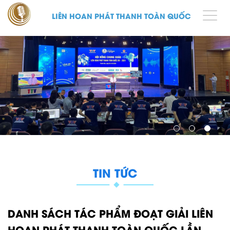
LIÊN HOAN PHÁT THANH TOÀN QUỐC
TIN TỨC
DANH SÁCH TÁC PHẨM ĐOẠT GIẢI LIÊN
HOAN PHÁT THANH TOÀN QUỐC LẦN