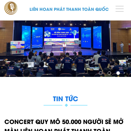
LIÊN HOAN PHÁT THANH TOÀN QUỐC
TIN TỨC
CONCERT QUY MÔ 50.000 NGƯỜI SẼ MỞ
MÀN LIÊN HOAN PHÁT THANH TOÀN