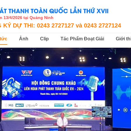
ÁT THANH TOÀN QUỐC LẦN THỨ XVII
n 13/4/2026 tại Quảng Ninh
 KÝ DỰ THI:
0243 2727127
và
0243 2727124
 tức
Ảnh
Clip
Tác Phẩm Đoạt Giải
Giới th