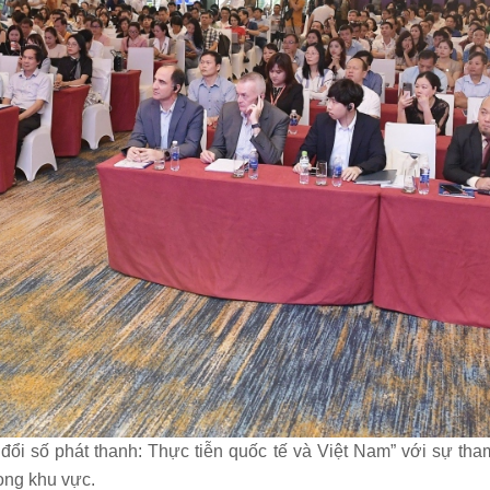
đổi số phát thanh: Thực tiễn quốc tế và Việt Nam” với sự tha
rong khu vực.