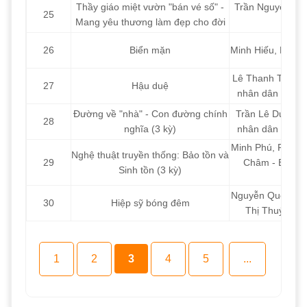
Thầy giáo miệt vườn "bán vé số" -
Trần Nguyên Anh
25
Mang yêu thương làm đẹp cho đời
26
Biển mặn
Minh Hiếu, Huỳnh
Lê Thanh Tăng - 
27
Hậu duệ
nhân dân - Cục
Đường về "nhà" - Con đường chính
Trần Lê Dung - B
28
nghĩa (3 kỳ)
nhân dân - Cục
Minh Phú, Phươn
Nghệ thuật truyền thống: Bảo tồn và
29
Châm - Ban Vă
Sinh tồn (3 kỳ)
Nguyễn Quốc Thá
30
Hiệp sỹ bóng đêm
Thị Thuý Lan 
1
2
3
4
5
...