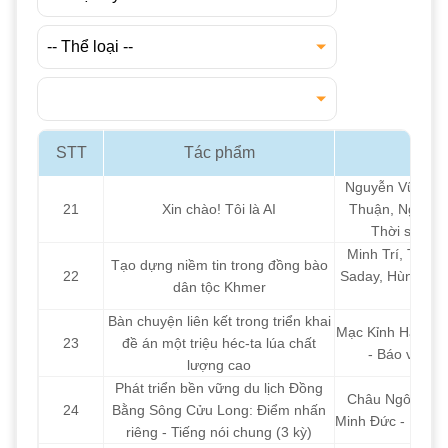
STT
Tác phẩm
Nguyễn Vũ Duy, 
21
Xin chào! Tôi là AI
Thuận, Nguyễn
Thời sự (VO
Minh Trí, Thu 
Tạo dựng niềm tin trong đồng bào
22
Saday, Hùng Tiến
dân tộc Khmer
Bàn chuyện liên kết trong triển khai
Mạc Kỉnh Hào, Đ
23
đề án một triệu héc-ta lúa chất
- Báo và phá
lượng cao
Phát triển bền vững du lịch Đồng
Châu Ngô Mỹ Ti
24
Bằng Sông Cửu Long: Điểm nhấn
Minh Đức - Báo v
riêng - Tiếng nói chung (3 kỳ)